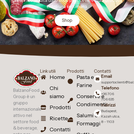
Orina in comodità dallo shop per ricevere i tuoi prodotti
entro una settimana.
Shop
Link utili
Prodotti
Contatti
Email
Home
Pasta e
supportoclienti@ba
Farine
Chi
Telefono
BalzanoFood
+36 706
siamo
Conserve e
Group è un
706 635
gruppo
Condimenti
Indirizzi
Prodotti
internazionale
Budapest,
Salumi e
attivo nel
Kazah utca,
Ricette
settore food
8 - 1103
Formaggi
& beverage,
Contatti