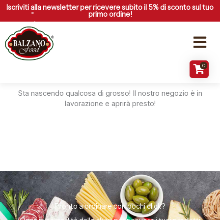
Vai
Iscriviti alla newsletter per ricevere subito il 5% di sconto sul tuo
primo ordine!
al
contenuto
Menu
0
Grandi cose all'orizzonte
Sta nascendo qualcosa di grosso! Il nostro negozio è in
lavorazione e aprirà presto!
Pronto a ordinare con pochi click?