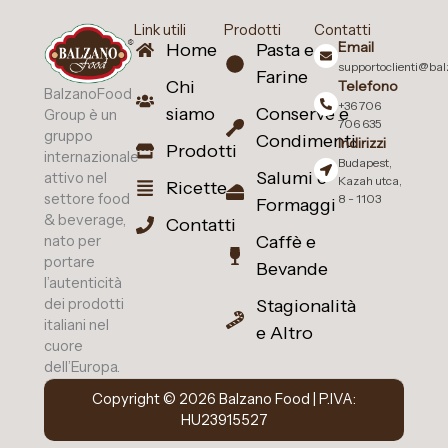
Link utili
Prodotti
Contatti
Email
Home
Pasta e
supportoclienti@ba
Farine
Chi
Telefono
BalzanoFood
+36 706
siamo
Conserve e
Group è un
706 635
gruppo
Condimenti
Indirizzi
Prodotti
internazionale
Budapest,
Salumi e
attivo nel
Kazah utca,
Ricette
settore food
8 - 1103
Formaggi
& beverage,
Contatti
Caffè e
nato per
portare
Bevande
l’autenticità
Stagionalità
dei prodotti
italiani nel
e Altro
cuore
dell’Europa.
Copyright © 2026 Balzano Food | P.IVA:
HU23915527