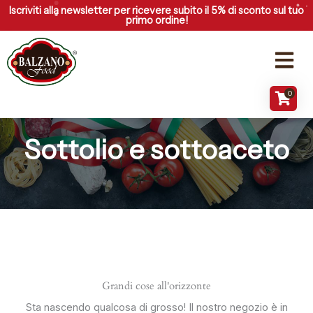
Vai
Iscriviti alla newsletter per ricevere subito il 5% di sconto sul tuo
primo ordine!
al
contenuto
Menu
0
Sottolio e sottoaceto
Grandi cose all'orizzonte
Sta nascendo qualcosa di grosso! Il nostro negozio è in