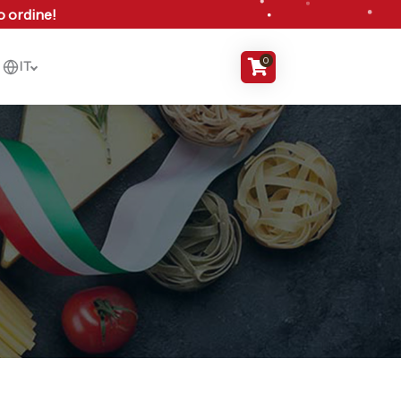
mo ordine!
0
IT