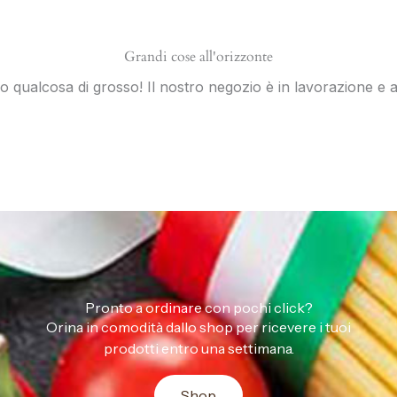
Grandi cose all'orizzonte
 qualcosa di grosso! Il nostro negozio è in lavorazione e a
Pronto a ordinare con pochi click?
Orina in comodità dallo shop per ricevere i tuoi
prodotti entro una settimana.
Shop