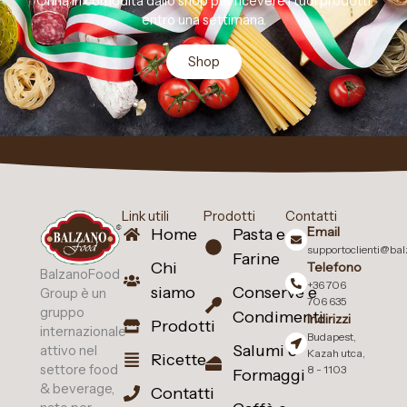
Orina in comodità dallo shop per ricevere i tuoi prodotti
entro una settimana.
Shop
Link utili
Prodotti
Contatti
Email
Home
Pasta e
supportoclienti@ba
Farine
Chi
Telefono
BalzanoFood
+36 706
siamo
Conserve e
Group è un
706 635
gruppo
Condimenti
Indirizzi
Prodotti
internazionale
Budapest,
Salumi e
attivo nel
Kazah utca,
Ricette
settore food
8 - 1103
Formaggi
& beverage,
Contatti