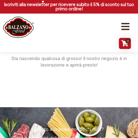
Vai
Iscriviti alla newsletter per ricevere subito il 5% di sconto sul tuo
primo ordine!
al
contenuto
Menu
0
Grandi cose all'orizzonte
Sta nascendo qualcosa di grosso! Il nostro negozio è in
lavorazione e aprirà presto!
Pronto a ordinare con pochi click?