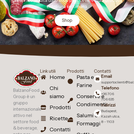
Orina in comodità dallo shop per ricevere i tuoi prodotti
entro una settimana.
Shop
Link utili
Prodotti
Contatti
Email
Home
Pasta e
supportoclienti@ba
Farine
Chi
Telefono
BalzanoFood
+36 706
siamo
Conserve e
Group è un
706 635
gruppo
Condimenti
Indirizzi
Prodotti
internazionale
Budapest,
Salumi e
attivo nel
Kazah utca,
Ricette
settore food
8 - 1103
Formaggi
& beverage,
Contatti