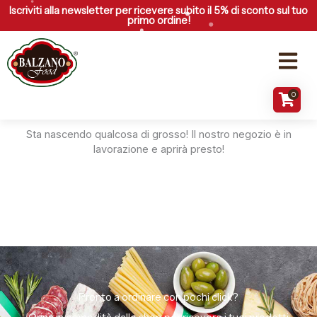
Vai
Iscriviti alla newsletter per ricevere subito il 5% di sconto sul tuo
primo ordine!
al
contenuto
Menu
0
Grandi cose all'orizzonte
Sta nascendo qualcosa di grosso! Il nostro negozio è in
lavorazione e aprirà presto!
Pronto a ordinare con pochi click?