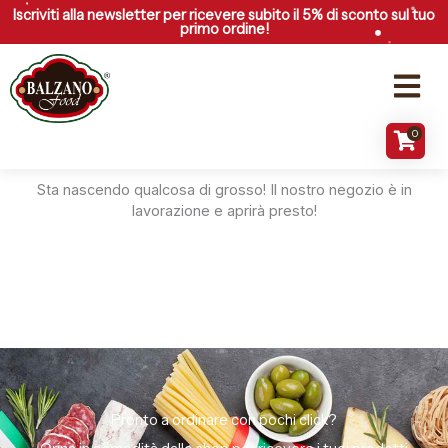
Vai
Iscriviti alla newsletter per ricevere subito il 5% di sconto sul tuo
primo ordine!
al
contenuto
Menu
0
Grandi cose all'orizzonte
Sta nascendo qualcosa di grosso! Il nostro negozio è in
lavorazione e aprirà presto!
Pronto a ordinare con pochi click?