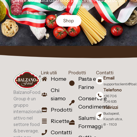
Orina in comodità dallo shop per ricevere i tuoi prodotti
entro una settimana.
Shop
Link utili
Prodotti
Contatti
Email
Home
Pasta e
supportoclienti@ba
Farine
Chi
Telefono
BalzanoFood
+36 706
siamo
Conserve e
Group è un
706 635
gruppo
Condimenti
Indirizzi
Prodotti
internazionale
Budapest,
Salumi e
attivo nel
Kazah utca,
Ricette
settore food
8 - 1103
Formaggi
& beverage,
Contatti