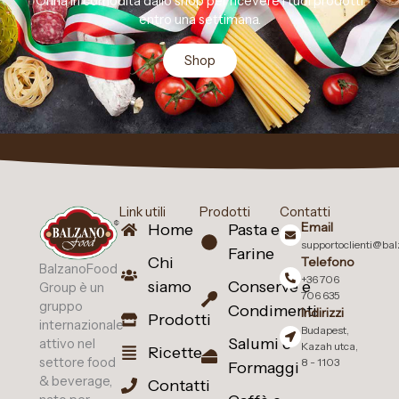
Orina in comodità dallo shop per ricevere i tuoi prodotti
entro una settimana.
Shop
Link utili
Prodotti
Contatti
Email
Home
Pasta e
supportoclienti@ba
Farine
Chi
Telefono
BalzanoFood
+36 706
siamo
Conserve e
Group è un
706 635
gruppo
Condimenti
Indirizzi
Prodotti
internazionale
Budapest,
Salumi e
attivo nel
Kazah utca,
Ricette
settore food
8 - 1103
Formaggi
& beverage,
Contatti