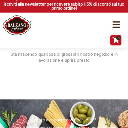
Vai
Iscriviti alla newsletter per ricevere subito il 5% di sconto sul tuo
primo ordine!
al
contenuto
Menu
0
Grandi cose all'orizzonte
Sta nascendo qualcosa di grosso! Il nostro negozio è in
lavorazione e aprirà presto!
Pronto a ordinare con pochi click?