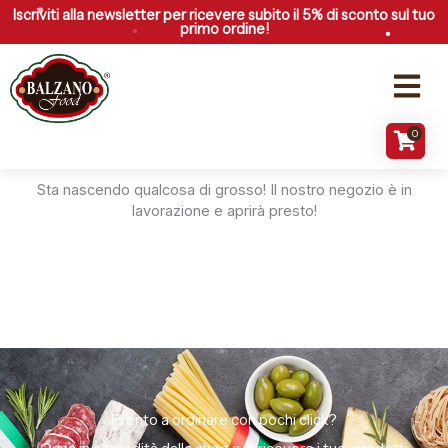
Vai
Iscriviti alla newsletter per ricevere subito il 5% di sconto sul tuo
primo ordine!
al
contenuto
Menu
0
Grandi cose all'orizzonte
Sta nascendo qualcosa di grosso! Il nostro negozio è in
lavorazione e aprirà presto!
Pronto a ordinare con pochi click?