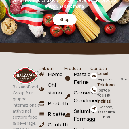
Orina in comodità dallo shop per ricevere i tuoi prodotti
entro una settimana.
Shop
Link utili
Prodotti
Contatti
Email
Home
Pasta e
supportoclienti@ba
Farine
Chi
Telefono
BalzanoFood
+36 706
siamo
Conserve e
Group è un
706 635
gruppo
Condimenti
Indirizzi
Prodotti
internazionale
Budapest,
Salumi e
attivo nel
Kazah utca,
Ricette
settore food
8 - 1103
Formaggi
& beverage,
Contatti