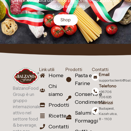
Orina in comodità dallo shop per ricevere i tuoi prodotti
entro una settimana.
Shop
Link utili
Prodotti
Contatti
Email
Home
Pasta e
supportoclienti@ba
Farine
Chi
Telefono
BalzanoFood
+36 706
siamo
Conserve e
Group è un
706 635
gruppo
Condimenti
Indirizzi
Prodotti
internazionale
Budapest,
Salumi e
attivo nel
Kazah utca,
Ricette
settore food
8 - 1103
Formaggi
& beverage,
Contatti