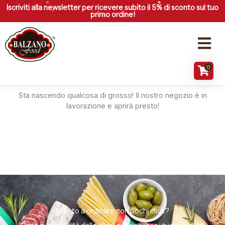
Vai
Iscriviti alla newsletter per ricevere subito il 5% di sconto sul tuo
primo ordine!
al
contenuto
Menu
0
Grandi cose all'orizzonte
Sta nascendo qualcosa di grosso! Il nostro negozio è in
lavorazione e aprirà presto!
Pronto a ordinare con pochi click?