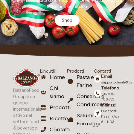
Orina in comodità dallo shop per ricevere i tuoi prodotti
entro una settimana.
Shop
Link utili
Prodotti
Contatti
Email
Home
Pasta e
supportoclienti@ba
Farine
Chi
Telefono
BalzanoFood
+36 706
siamo
Conserve e
Group è un
706 635
gruppo
Condimenti
Indirizzi
Prodotti
internazionale
Budapest,
Salumi e
attivo nel
Kazah utca,
Ricette
settore food
8 - 1103
Formaggi
& beverage,
Contatti