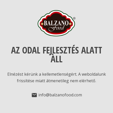
AZ ODAL FEJLESZTÉS ALATT
ÀLL
Elnézést kérünk a kellemetlenségért. A weboldalunk
frissítése miatt átmenetileg nem elérhető.
info@balzanofood.com
mail